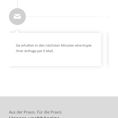
Sie erhalten in den nächsten Minuten eine Kopie
I
Ihrer Anfrage per E-Mail.
e
m
Aus der Praxis. Für die Praxis