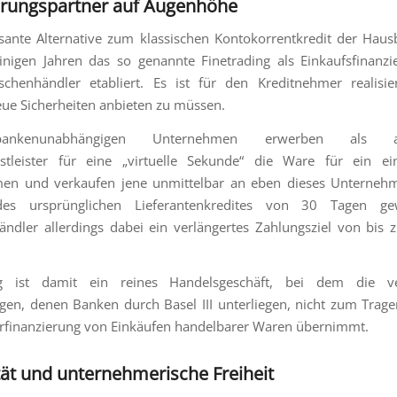
erungspartner auf Augenhöhe
ssante Alternative zum klassischen Kontokorrentkredit der Hau
einigen Jahren das so genannte Finetrading als Einkaufsfinanz
schenhändler etabliert. Es ist für den Kreditnehmer realisie
eue Sicherheiten anbieten zu müssen.
ankenunabhängigen Unternehmen erwerben als alte
nstleister für eine „virtuelle Sekunde“ die Ware für ein ei
en und verkaufen jene unmittelbar an eben dieses Unternehm
des ursprünglichen Lieferantenkredites von 30 Tagen g
ndler allerdings dabei ein verlängertes Zahlungsziel von bis
.
ng ist damit ein reines Handelsgeschäft, bei dem die ve
gen, denen Banken durch Basel III unterliegen, nicht zum Tr
rfinanzierung von Einkäufen handelbarer Waren übernimmt.
ität und unternehmerische Freiheit