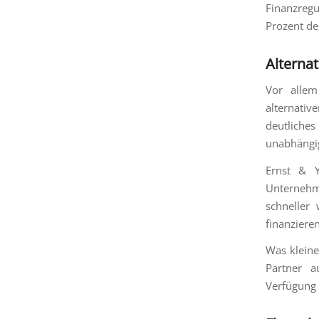
Finanzreg
Prozent de
Alterna
Vor allem
alternativ
deutliches
unabhängi
Ernst & Y
Unternehm
schneller
finanzieren
Was kleine
Partner a
Verfügung s