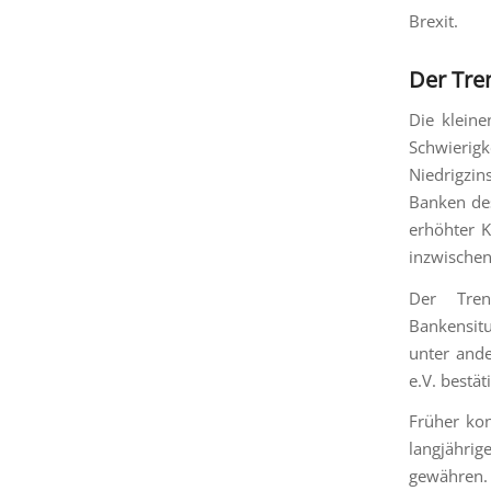
Brexit.
Der Tre
Die klein
Schwierigk
Niedrigzin
Banken des
erhöhter K
inzwischen
Der Tren
Bankensitu
unter and
e.V. bestäti
Früher kon
langjährig
gewähren.