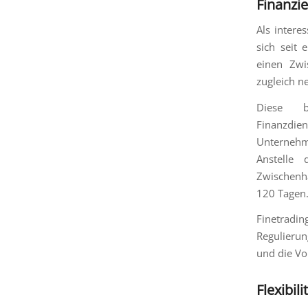
Finanzi
Als intere
sich seit 
einen Zwi
zugleich n
Diese b
Finanzdie
Unternehm
Anstelle 
Zwischenhä
120 Tagen
Finetradi
Regulierun
und die Vo
Flexibil