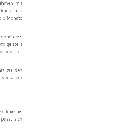
nehmen mit
 kann ein
die Monate
, ohne dass
olge stellt
Lösung für
atz zu den
d vor allem
itlinie bis
passt sich