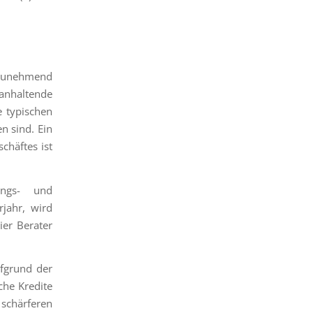
 zunehmend
 anhaltende
e typischen
n sind. Ein
chäftes ist
ungs- und
rjahr, wird
er Berater
ufgrund der
che Kredite
schärferen