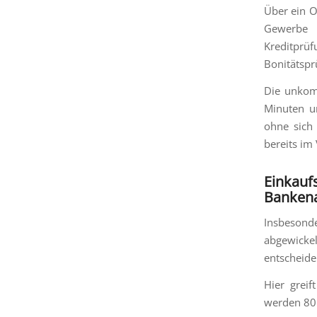
Über ein O
Gewerbe 
Kreditprüf
Bonitätspr
Die unkomp
Minuten u
ohne sich 
bereits im
Einkau
Bankena
Insbesonde
abgewickel
entscheide
Hier grei
werden 80 