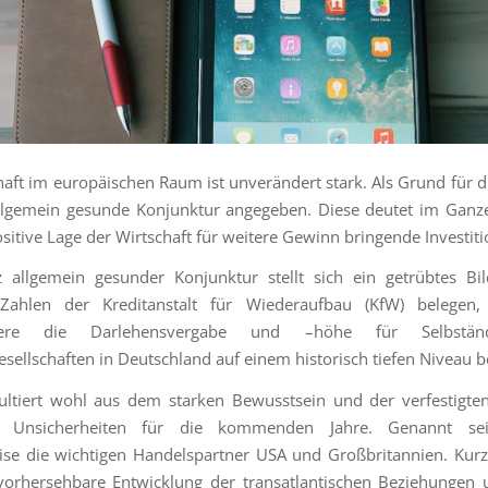
haft im europäischen Raum ist unverändert stark. Als Grund für die
llgemein gesunde Konjunktur angegeben. Diese deutet im Ganz
itive Lage der Wirtschaft für weitere Gewinn bringende Investiti
 allgemein gesunder Konjunktur stellt sich ein getrübtes Bi
 Zahlen der Kreditanstalt für Wiederaufbau (KfW) belegen,
dere die Darlehensvergabe und –höhe für Selbstä
sellschaften in Deutschland auf einem historisch tiefen Niveau b
sultiert wohl aus dem starken Bewusstsein und der verfestigt
er Unsicherheiten für die kommenden Jahre. Genannt se
se die wichtigen Handelspartner USA und Großbritannien. Kurz
vorhersehbare Entwicklung der transatlantischen Beziehungen 