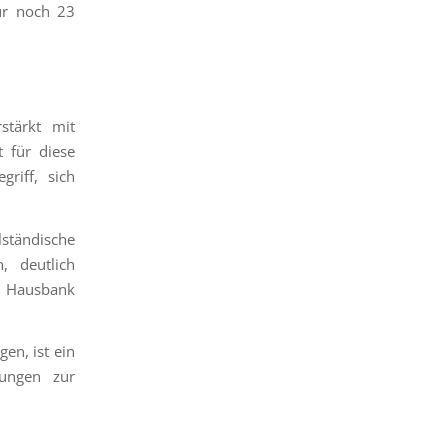
ur noch 23
stärkt mit
t für diese
griff, sich
ständische
, deutlich
e Hausbank
en, ist ein
sungen zur