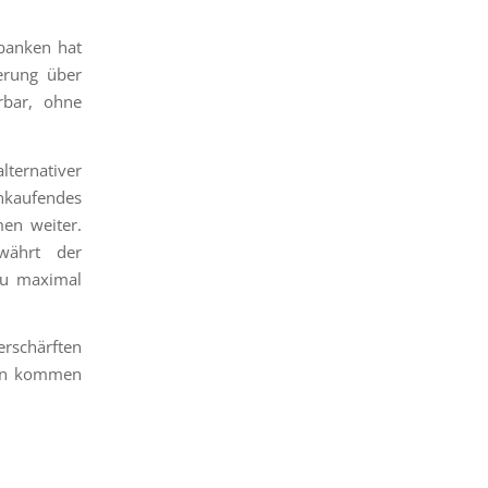
sbanken hat
ierung über
rbar, ohne
rnativer
nkaufendes
en weiter.
ewährt der
 zu maximal
rschärften
agen kommen