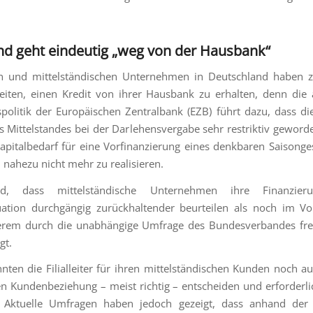
nd geht eindeutig „weg von der Hausbank“
en und mittelständischen Unternehmen in Deutschland haben
eiten, einen Kredit von ihrer Hausbank zu erhalten, denn die
spolitik der Europäischen Zentralbank (EZB) führt dazu, dass di
 Mittelstandes bei der Darlehensvergabe sehr restriktiv geworde
apitalbedarf für eine Vorfinanzierung eines denkbaren Saisonges
 nahezu nicht mehr zu realisieren.
d, dass mittelständische Unternehmen ihre Finanzier
ation durchgängig zurückhaltender beurteilen als noch im Vo
erem durch die unabhängige Umfrage des Bundesverbandes frei
gt.
nten die Filialleiter für ihren mittelständischen Kunden noch a
en Kundenbeziehung – meist richtig – entscheiden und erforderli
 Aktuelle Umfragen haben jedoch gezeigt, dass anhand der 