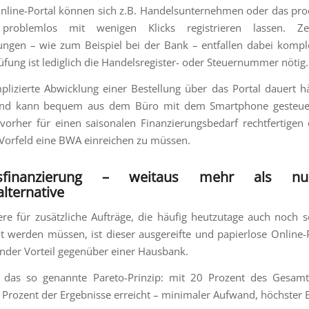
nline-Portal können sich z.B. Handelsunternehmen oder das pr
problemlos mit wenigen Klicks registrieren lassen. Zei
ungen – wie zum Beispiel bei der Bank – entfallen dabei komple
üfung ist lediglich die Handelsregister- oder Steuernummer nötig.
lizierte Abwicklung einer Bestellung über das Portal dauert h
nd kann bequem aus dem Büro mit dem Smartphone gesteue
vorher für einen saisonalen Finanzierungsbedarf rechtfertigen
 Vorfeld eine BWA einreichen zu müssen.
fsfinanzierung – weitaus mehr als n
lternative
re für zusätzliche Aufträge, die häufig heutzutage auch noch s
t werden müssen, ist dieser ausgereifte und papierlose Online-
nder Vorteil gegenüber einer Hausbank.
ft das so genannte Pareto-Prinzip: mit 20 Prozent des Gesam
Prozent der Ergebnisse erreicht – minimaler Aufwand, höchster E