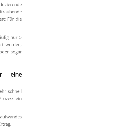
oduzierende
traubende
tt: Für die
äufig nur 5
rt werden,
 oder sogar
ur eine
ehr schnell
Prozess ein
taufwandes
rtrag.