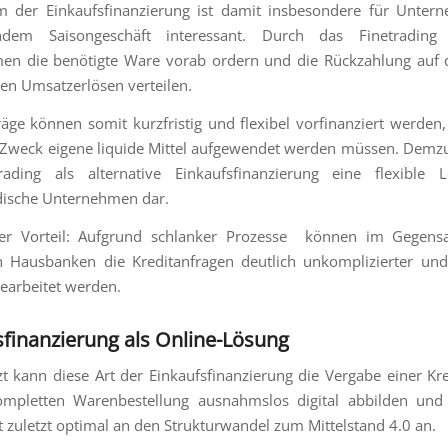
m der Einkaufsfinanzierung ist damit insbesondere für Unter
ndem Saisongeschäft interessant. Durch das Finetrading
en die benötigte Ware vorab ordern und die Rückzahlung auf 
ren Umsatzerlösen verteilen.
äge können somit kurzfristig und flexibel vorfinanziert werden
Zweck eigene liquide Mittel aufgewendet werden müssen. Demzuf
rading als alternative Einkaufsfinanzierung eine flexible 
dische Unternehmen dar.
rer Vorteil: Aufgrund schlanker Prozesse können im Gegens
n Hausbanken die Kreditanfragen deutlich unkomplizierter un
bearbeitet werden.
sfinanzierung als Online-Lösung
tzt kann diese Art der Einkaufsfinanzierung die Vergabe einer Kred
ompletten Warenbestellung ausnahmslos digital abbilden und 
t zuletzt optimal an den Strukturwandel zum Mittelstand 4.0 an.