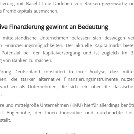
ulierung mit Basel III die Darlehen von Banken gegenwärtig n
s Fremdkapitals ausmachen.
tive Finanzierung gewinnt an Bedeutung
 mittelständische Unternehmen befassen sich deswegen ver
en Finanzierungsmöglichkeiten. Der aktuelle Kapitalmarkt biete
 Potenzial bei der Kapitalversorgung und ist zugleich im Be
g von Banken zu machen.
oung Deutschland konstatiert in ihrer Analyse, dass mittel
en, die stärker alternative Finanzierungsinstrumente nutzen
 wachsen als Unternehmen, die sich rein über die klassisch
.
re und mittelgroße Unternehmen (KMU) hierfür allerdings benötig
uf Augenhöhe, der Ihnen innovative und durchdachte Lö
tellt.