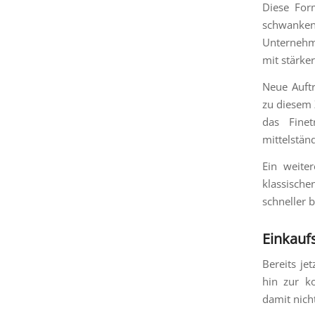
Diese For
schwanke
Unternehm
mit stärke
Neue Auftr
zu diesem 
das Finet
mittelstän
Ein weite
klassische
schneller 
Einkauf
Bereits je
hin zur k
damit nich