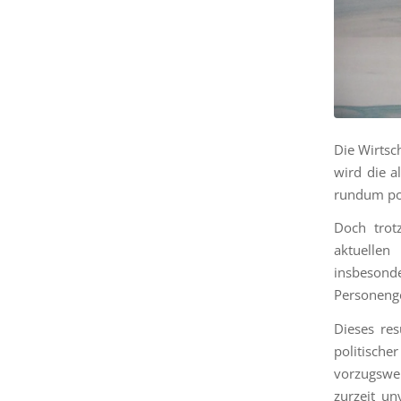
Die Wirtsc
wird die a
rundum pos
Doch trotz
aktuellen
insbeson
Personenge
Dieses re
politisch
vorzugswei
zurzeit un