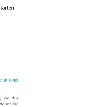
starten
n, die den
te sich die