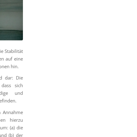
 Stabilität
en auf eine
onen hin.
ld dar: Die
 dass sich
ndige und
efinden.
en Annahme
ien hierzu
um: (a) die
und (b) der